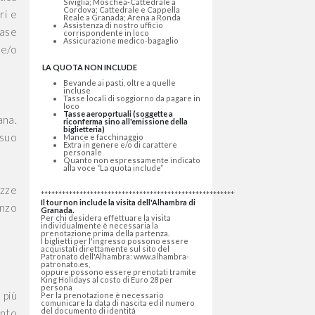
Siviglia; Moschea-Cattedrale a
Cordova; Cattedrale e Cappella
ri e
Reale a Granada; Arena a Ronda
Assistenza di nostro ufficio
case
corrispondente in loco
Assicurazione medico-bagaglio
 e/o
LA QUOTA NON INCLUDE
Bevande ai pasti, oltre a quelle
incluse
Tasse locali di soggiorno da pagare in
loco
Tasse aeroportuali (soggette a
ana.
riconferma sino all'emissione della
biglietteria)
 suo
Mance e facchinaggio
Extra in genere e/o di carattere
personale
Quanto non espressamente indicato
alla voce “La quota include”
uzze
******************************************************************************
Il tour non include la visita dell'Alhambra di
anzo
Granada.
Per chi desidera effettuare la visita
individualmente è necessaria la
prenotazione prima della partenza.
I biglietti per l'ingresso possono essere
acquistati direttamente sul sito del
Patronato dell'Alhambra: www.alhambra-
patronato.es,
oppure possono essere prenotati tramite
King Holidays al costo di Euro 28 per
persona
 più
Per la prenotazione è necessario
comunicare la data di nascita ed il numero
del documento di identità
ento