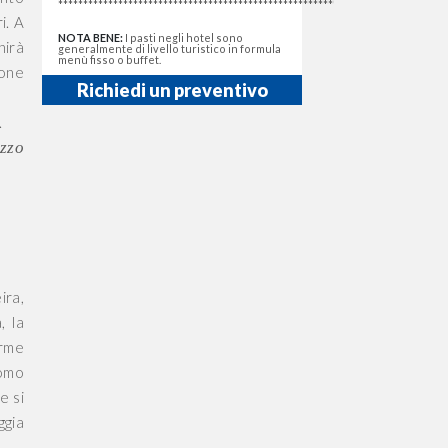
******************************************************************************
i. A
NOTA BENE:
I pasti negli hotel sono
nirà
generalmente di livello turistico in formula
menù fisso o buffet.
mone
Richiedi un preventivo
.
zzo
ira,
, la
orme
uomo
e si
ggia
.