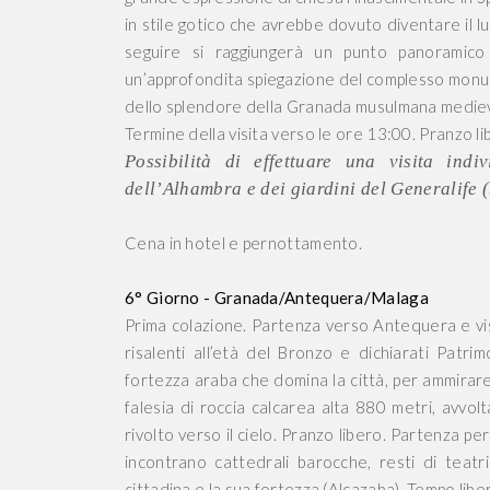
in stile gotico che avrebbe dovuto diventare il l
seguire si raggiungerà un punto panoramico 
un’approfondita spiegazione del complesso monum
dello splendore della Granada musulmana mediev
Termine della visita verso le ore 13:00. Pranzo lib
Possibilità di effettuare una visita indi
dell’Alhambra e dei giardini del Generalife (b
Cena in hotel e pernottamento.
6° Giorno - Granada/Antequera/Malaga
Prima colazione. Partenza verso Antequera e visit
risalenti all’età del Bronzo e dichiarati Patr
fortezza araba che domina la città, per ammirar
falesia di roccia calcarea alta 880 metri, avvolt
rivolto verso il cielo. Pranzo libero. Partenza pe
incontrano cattedrali barocche, resti di teatri 
cittadina e la sua fortezza (Alcazaba). Tempo liber