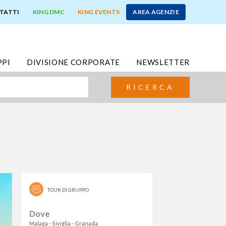
TATTI
KING DMC
KING EVENTS
AREA AGENZIE
PPI
DIVISIONE CORPORATE
NEWSLETTER
RICERCA
TOUR DI GRUPPO
Dove
Malaga - Siviglia - Granada