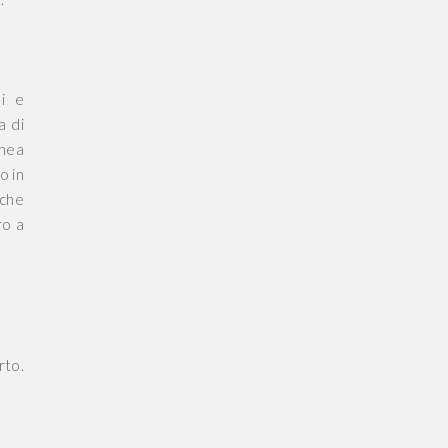
li e
a di
chea
o in
iche
ro a
rto.