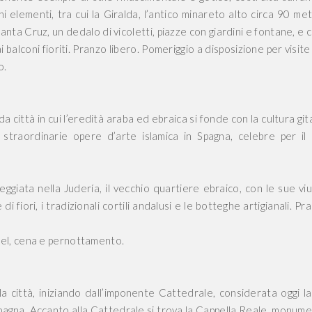
 elementi, tra cui la Giralda, l’antico minareto alto circa 90 met
Santa Cruz, un dedalo di vicoletti, piazze con giardini e fontane, e 
i balconi fioriti. Pranzo libero. Pomeriggio a disposizione per visite
o.
città in cui l’eredità araba ed ebraica si fonde con la cultura git
 straordinarie opere d’arte islamica in Spagna, celebre per il
eggiata nella Judería, il vecchio quartiere ebraico, con le sue vi
i fiori, i tradizionali cortili andalusi e le botteghe artigianali. Pr
el, cena e pernottamento.
la città, iniziando dall’imponente Cattedrale, considerata oggi la
pagna. Accanto alla Cattedrale si trova la Cappella Reale, monum