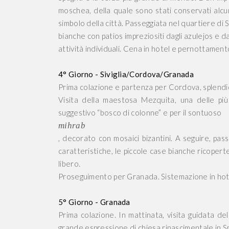
moschea, della quale sono stati conservati alcuni
simbolo della città. Passeggiata nel quartiere di 
bianche con patios impreziositi dagli azulejos e da
attività individuali. Cena in hotel e pernottament
4° Giorno - Siviglia/Cordova/Granada
Prima colazione e partenza per Cordova, splendida 
Visita della maestosa Mezquita, una delle più
suggestivo “bosco di colonne” e per il sontuoso
mihrab
, decorato con mosaici bizantini. A seguire, pass
caratteristiche, le piccole case bianche ricoperte d
libero.
Proseguimento per Granada. Sistemazione in hot
5° Giorno - Granada
Prima colazione. In mattinata, visita guidata del
grande espressione di chiesa rinascimentale in S