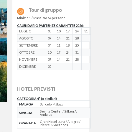
Tour di gruppo
Minimo 1 / Massimo 64 persone
CALENDARIO PARTENZE GARANTITE 2026:
LUGLIO
03
10
17
24
31
AGOSTO
07
14
21
28
SETTEMBRE
04
11
18
25
OTTOBRE
10
17
24
31
NOVEMBRE
07
14
21
28
DICEMBRE
05
HOTEL PREVISTI
CATEGORIA 4* (o similari)
MALAGA
Barcelo Málaga
Sevilla Center / Silken Al
SIVIGLIA
Andalus
Gran Hotel Luna / Allegro /
GRANADA
Pierre & Vacances