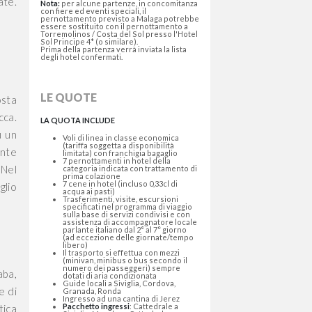
ate.
Nota:
per alcune partenze, in concomitanza
con fiere ed eventi speciali, il
pernottamento previsto a Malaga potrebbe
essere sostituito con il pernottamento a
Torremolinos / Costa del Sol presso l'Hotel
Sol Principe 4* (o similare).
Prima della partenza verrà inviata la lista
degli hotel confermati.
LE QUOTE
osta
cca.
LA QUOTA INCLUDE
u un
Voli di linea in classe economica
(tariffa soggetta a disponibilità
ente
limitata) con franchigia bagaglio
7 pernottamenti in hotel della
.
Nel
categoria indicata con trattamento di
prima colazione
7 cene in hotel (incluso 0,33cl di
glio
acqua ai pasti)
Trasferimenti, visite, escursioni
specificati nel programma di viaggio
sulla base di servizi condivisi e con
assistenza di accompagnatore locale
parlante italiano dal 2° al 7° giorno
(ad eccezione delle giornate/tempo
libero)
Il trasporto si effettua con mezzi
(minivan, minibus o bus secondo il
numero dei passeggeri) sempre
aba,
dotati di aria condizionata
Guide locali a Siviglia, Cordova,
e di
Granada, Ronda
Ingresso ad una cantina di Jerez
Pacchetto ingressi
: Cattedrale a
tica