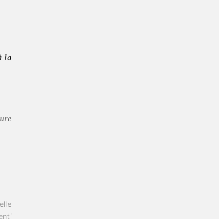
à la
sure
elle
enti