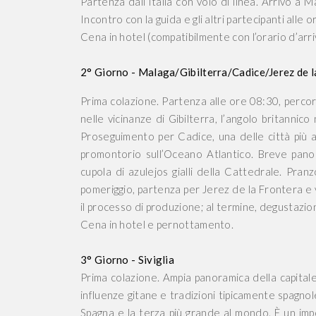
Partenza dall’Italia con volo di linea. Arrivo a
Incontro con la guida e gli altri partecipanti alle
Cena in hotel (compatibilmente con l’orario d’ar
2° Giorno - Malaga/Gibilterra/Cadice/Jerez de l
Prima colazione. Partenza alle ore 08:30, perco
nelle vicinanze di Gibilterra, l’angolo britannic
Proseguimento per
Cadice
, una delle città più
promontorio sull’Oceano Atlantico. Breve pano
cupola di
azulejos
gialli della Cattedrale.
Pranzo
pomeriggio, partenza per
Jerez
de la
Frontera
e 
il processo di produzione; al termine, degustazione
Cena in hotel e pernottamento.
3° Giorno - Siviglia
Prima colazione. Ampia panoramica della capitale
influenze gitane e tradizioni tipicamente spagnol
Spagna e la terza più grande al mondo. È un impo