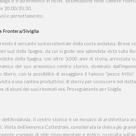
 Malaga e trasferimento in hotel. Sistemazione nelle camere riserv
 ore 20:00/20:30.
rivo) e pernottamento.
a Frontera/Siviglia
rrendo il versante
sud‑occidentale
della costa andalusa. Breve s
o nel sud della Spagna, da cui si gode una splendida vista sulla Ro
 antiche della Spagna, con oltre 3.000 anni di storia, arroccata s
ramica del suo armonioso centro storico, dominato dall’impon
 libero, con la possibilità di assaggiare il famoso “pesce fritto”
visita a una cantina produttrice di sherry per conoscere nel detta
 di alcuni dei suoi rinomati vini.
Proseguimento per Siviglia.
 dell’Andalusia. Il centro storico è un mosaico di architettura ar
e. Visita dell’immensa Cattedrale, considerata la chiesa più grand
nente esempio di stile rinascimentale e gotico, costruita sull’an