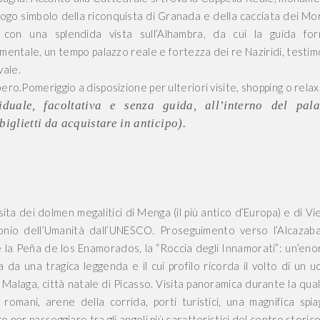
uogo simbolo della riconquista di Granada e della cacciata dei Mor
con una splendida vista sull’Alhambra, da cui la guida for
entale, un tempo palazzo reale e fortezza dei re Naziridi, testi
ale.
ero.Pomeriggio a disposizione per ulteriori visite, shopping o relax
viduale, facoltativa e senza guida, all’interno del pala
iglietti da acquistare in anticipo).
a dei dolmen megalitici di Menga (il più antico d’Europa) e di Vie
imonio dell’Umanità dall’UNESCO. Proseguimento verso l’Alcazaba
e la Peña de los Enamorados, la “Roccia degli Innamorati”: un’en
a da una tragica leggenda e il cui profilo ricorda il volto di un 
r Malaga, città natale di Picasso. Visita panoramica durante la qual
romani, arene della corrida, porti turistici, una magnifica spia
o per passeggiare tra gli angoli più caratteristici del centro storico