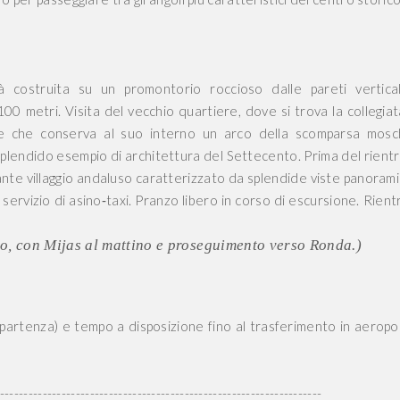
à costruita su un promontorio roccioso dalle pareti vertica
00 metri. Visita del vecchio quartiere, dove si trova la collegiat
ale che conserva al suo interno un arco della scomparsa mos
, splendido esempio di architettura del Settecento. Prima del rientr
nante villaggio andaluso caratterizzato da splendide viste panoram
servizio di asino‑taxi. Pranzo libero in corso di escursione. Rient
ito, con Mijas al mattino e proseguimento verso Ronda.)
 partenza) e tempo a disposizione fino al trasferimento in aeropo
--------------------------------------------------------------------