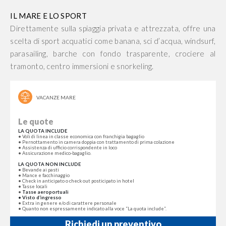
IL MARE E LO SPORT
Direttamente sulla spiaggia privata e attrezzata, offre una
scelta di sport acquatici come banana, sci d’acqua, windsurf,
parasailing, barche con fondo trasparente, crociere al
tramonto, centro immersioni e snorkeling.
VACANZE MARE
Le quote
LA QUOTA INCLUDE
• Voli di linea in classe economica con franchigia bagaglio
• Pernottamento in camera doppia con trattamento di prima colazione
• Assistenza di ufficio corrispondente in loco
• Assicurazione medico-bagaglio.
LA QUOTA NON INCLUDE
• Bevande ai pasti
• Mance e facchinaggio
• Check in anticipato o check out posticipato in hotel
• Tasse locali
•
Tasse aeroportuali
• Visto d’ingresso
• Extra in genere e/o di carattere personale
• Quanto non espressamente indicato alla voce “La quota include”.
Richiedi un preventivo