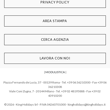
PRIVACY POLICY
AREA STAMPA
CERCA AGENZIA
LAVORA CON NOI
|
MODULISTICA
|
Piazza Fernando de Lucia, 37 - 00139 Roma - Tel. +39 06 36210300 - Fax +39 06
36210308
Viale Coni Zugna, 7 - 20144 Milano - Tel. +39 02 48195888 - Fax +39 02
43910200
© 2026 - King Holidays Srl - P.IVA 04260701000 - kingholidays@kingholidays.it