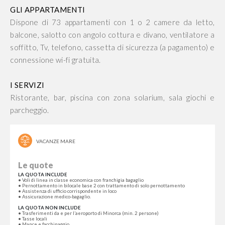
GLI APPARTAMENTI
Dispone di 73 appartamenti con 1 o 2 camere da letto,
balcone, salotto con angolo cottura e divano, ventilatore a
soffitto, Tv, telefono, cassetta di sicurezza (a pagamento) e
connessione wi-fi gratuita.
I SERVIZI
Ristorante, bar, piscina con zona solarium, sala giochi e
parcheggio.
VACANZE MARE
Le quote
LA QUOTA INCLUDE
• Voli di linea in classe economica con franchigia bagaglio
• Pernottamento in bilocale base 2 con trattamento di solo pernottamento
• Assistenza di ufficio corrispondente in loco
• Assicurazione medico-bagaglio.
LA QUOTA NON INCLUDE
• Trasferimenti da e per l’aeroporto di Minorca (min. 2 persone)​
• Tasse locali
• Mance e facchinaggio