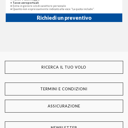
•
Tass
e aeroportuali
• Extra in genere e/o di carattere personale
• Quanto non espressamente indicato alla voce “La quota include”.
Richiedi un preventivo
RICERCA IL TUO VOLO
TERMINI E CONDIZIONI
ASSICURAZIONE
NEWSLETTER