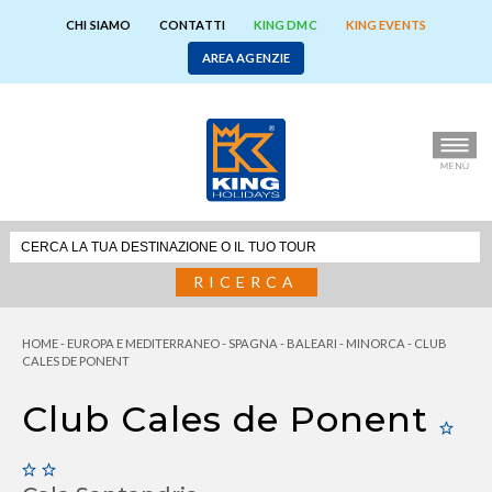
CHI SIAMO
CONTATTI
KING DMC
KING EVENTS
AREA AGENZIE
RICERCA
HOME
-
EUROPA E MEDITERRANEO
-
SPAGNA
-
BALEARI
-
MINORCA
-
CLUB
CALES DE PONENT
Club Cales de Ponent