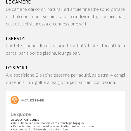
LE CAMERE
Le camere dai colori naturali ed ampie finestre sono dotate
di balcone con sdraio, aria condizionata, Tv, minibar,
cassetta di sicurezza e connessione wi-fi.
I SERVIZI
L’hotel dispone di un ristorante a buffet, 4 ristoranti à la
carta, bar a bordo piscina, lounge bar.
LO SPORT
A disposizione 2 piscina esterne per adulti, palestra, 4 campi
da tennis, mini golf e area giochi per bambini con piscina.
VACANZE MARE
Le quote
LA QUOTA INCLUDE
• Voli di linea in classe economica con franchigia bagaglio
• Pernottamento in camera doppia con trattamento all inclusive
• Assistenza di ufficio corrispondente in loco