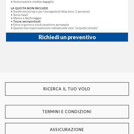
• Assicurazione medico-bagaglio.
LA QUOTA NON INCLUDE
• Trasferimenti da e per l’aeroporto di Ibiza (min. 2 persone)
• Tasse locali
• Mance e facchinaggio
•
Tasse aeroportuali
• Extra in genere e/o di carattere personale
• Quanto non espressamente indicato alla voce “La quota include”.
Richiedi un preventivo
RICERCA IL TUO VOLO
TERMINI E CONDIZIONI
ASSICURAZIONE