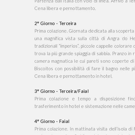
Partenza dall’Italia con volo di linea. Arrivo a 
Cena libera e pernottamento.
2° Giorno - Terceira
Prima colazione. Giornata dedicata alla scoperta de
una magnifica vista sulla città di Angra do 
tradizionali “imperios”, piccole cappelle colorare
trova la più grande spiaggia di sabbia. Pranzo in 
camera magmatica le cui pareti sono coperte di
Biscoitos con possibilità di fare il bagno nelle 
Cena libera e pernottamento in hotel.
3° Giorno - Terceira/Faial
Prima colazione e tempo a disposizione fino
trasferimento in hotel e sistemazione nelle came
4° Giorno - Faial
Prima colazione. In mattinata visita dell’isola di