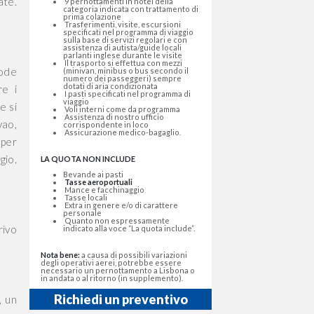
ate.
9 pernottamenti in hotel della
categoria indicata con trattamento di
prima colazione
Trasferimenti, visite, escursioni
specificati nel programma di viaggio
sulla base di servizi regolari e con
assistenza di autista/guide locali
parlanti inglese durante le visite
Il trasporto si effettua con mezzi
gode
(minivan, minibus o bus secondo il
numero dei passeggeri) sempre
dotati di aria condizionata
re i
I pasti specificati nel programma di
viaggio
e si
Voli interni come da programma
Assistenza di nostro ufficio
vao,
corrispondente in loco
Assicurazione medico-bagaglio.
 per
gio.
LA QUOTA NON INCLUDE
Bevande ai pasti
Tasse aeroportuali
Mance e facchinaggio
Tasse locali
Extra in genere e/o di carattere
personale
Quanto non espressamente
rivo
indicato alla voce “La quota include”.
Nota bene:
a causa di possibili variazioni
degli operativi aerei, potrebbe essere
necessario un pernottamento a Lisbona o
in andata o al ritorno (in supplemento).
Richiedi un preventivo
, un