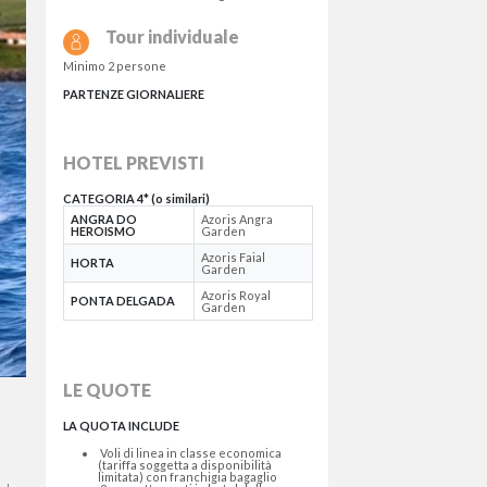
Tour individuale
Minimo 2 persone
PARTENZE GIORNALIERE
HOTEL PREVISTI
CATEGORIA 4* (o similari)
ANGRA DO
Azoris Angra
HEROISMO
Garden
Azoris Faial
HORTA
Garden
Azoris Royal
PONTA DELGADA
Garden
LE QUOTE
LA QUOTA INCLUDE
Voli di linea in classe economica
(tariffa soggetta a disponibilità
limitata) con franchigia bagaglio