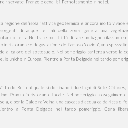
e riservate. Pranzo e cena libi. Pernottamento in hotel.
 regione dell’isola l’attività geotermica è ancora molto vivace e
 sorgenti di acque termali della zona, genera una vegetaz
botanico Terra Nostra e possibilità di fare un bagno rilassante n
nzo in ristorante e degustazione del famoso “cozido”, uno spezzatin
ie al calore del sottosuolo. Nel pomeriggio partenza verso la c
he, le uniche in Europa. Rientro a Ponta Delgada nel tardo pomerig
Vista do Rei, dal quale si dominano i due laghi di Sete Cidades,
simo. Pranzo in ristorante locale. Nel pomeriggio proseguimento
'isola, e per la Caldeira Velha, una cascata d’acqua calda ricca di fe
 Rientro a Ponta Delgada nel tardo pomeriggio. Cena libe