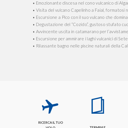
• Emozionante discesa nel cono vulcanico di Alga
• Visita del vulcano Capelinho a Faial, formatosi 
• Escursione a Pico con il suo vulcano che domina t
• Degustazione del “Cozido”, gustoso stufato cucin
• Avvincente uscita in catamarano per l’avvistam
• Escursione per ammirare i laghi vulcanici di Set
• Rilassante bagno nelle piscine naturali della Ca
RICERCA IL TUO
TERMINI E
VOLO