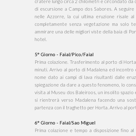
cratere lungo circa 2 chilometri e circondato da
di escursione a Campo dos Sabores. A seguire si
nelle Azzorre, la cui ultima eruzione risale a
completamente senza vegetazione ma solo ter
ammirare una delle migliori viste della baia di P
hotel.
5° Giorno - Faial/Pico/Faial
Prima colazione. Trasferimento al porto di Horta e
minuti. Arrivo al porto di Madalena ed incontro co
nome dato ai campi di lava risultanti dalle eru
spiegazione da dare a questo fenomeno, lo consi
visita al Museu dos Baleiroos, un insolito spazio 
si rientrerà verso Madalena facendo una sosta
partenza con il traghetto per Horta. Arrivo al po
6° Giorno - Faial/Sao Miguel
Prima colazione e tempo a disposizione fino al