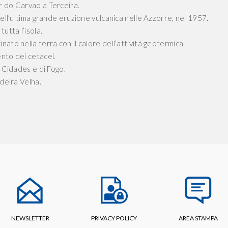
r do Carvao a Terceira.
nell’ultima grande eruzione vulcanica nelle Azzorre, nel 1957.
utta l’isola.
ato nella terra con il calore dell’attività geotermica.
ento dei cetacei.
e Cidades e di Fogo.
ldeira Velha.
NEWSLETTER
PRIVACY POLICY
AREA STAMPA