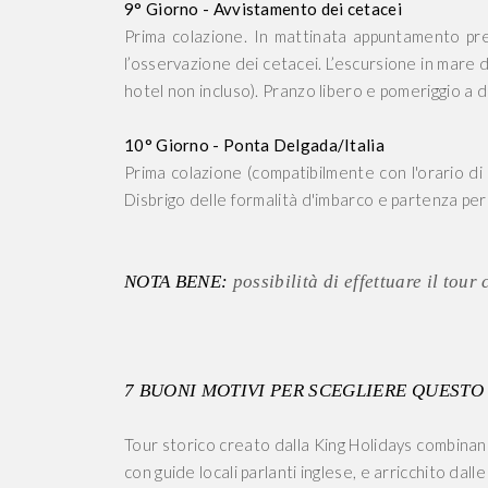
9° Giorno - Avvistamento dei cetacei
Prima colazione. In mattinata appuntamento pr
l’osservazione dei cetacei. L’escursione in mare 
hotel non incluso). Pranzo libero e pomeriggio a 
10° Giorno - Ponta Delgada/Italia
Prima colazione (compatibilmente con l'orario di
Disbrigo delle formalità d'imbarco e partenza per l
NOTA BENE:
possibilità di effettuare il tou
7 BUONI MOTIVI PER SCEGLIERE QUESTO
Tour storico creato dalla King Holidays combinando
con guide locali parlanti inglese, e arricchito dall