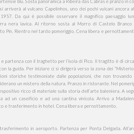
 ortensie blu. Sosta panoramica a Ribeira das Cabras e pranzo in c
 arriverà al vulcano Capelinhos, uno dei pochi vulcani ancora at
l 1957. Da qui è possibile osservare il magnifico paesaggio lu
ra nera lavica. Al ritorno sosta al Morro di Castelo Branco
orto Pin. Rientro nel tardo pomeriggio. Cena libera e pernottament
 partenza con il traghetto per l’isola di Pico. Il tragitto è di circ
n la guida. Per iniziare ci si dirigerà verso la zona dei “Misterios”
zioni storiche testimoniate dalle popolazioni, che non trovando
derano un mistero della natura. Pranzo in ristorante. Nel pomeri
espositivo ricco di materiale sulla storia dell’arte baleniera. A seg
 ad un caseificio e ad una cantina vinicola. Arrivo a Madale
rto e trasferimento in hotel. Cena libera e pernottamento.
 trasferimento in aeroporto. Partenza per Ponta Delgada. All’ar