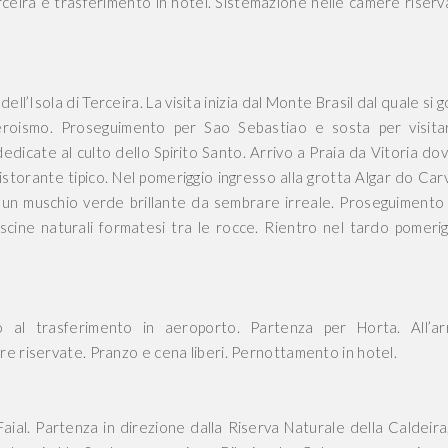
Terceira e trasferimento in hotel. Sistemazione nelle camere riserv
ll’Isola di Terceira. La visita inizia dal Monte Brasil dal quale si 
Heroismo. Proseguimento per Sao Sebastiao e sosta per visita
 dedicate al culto dello Spirito Santo. Arrivo a Praia da Vitoria dov
ristorante tipico. Nel pomeriggio ingresso alla grotta Algar do Car
 un muschio verde brillante da sembrare irreale. Proseguimento
piscine naturali formatesi tra le rocce. Rientro nel tardo pomerig
 al trasferimento in aeroporto. Partenza per Horta. All’ar
re riservate. Pranzo e cena liberi. Pernottamento in hotel.
 Faial. Partenza in direzione dalla Riserva Naturale della Caldeira