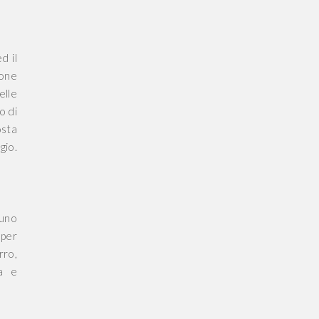
d il
ione
elle
o di
osta
gio.
 uno
 per
rro,
ra e