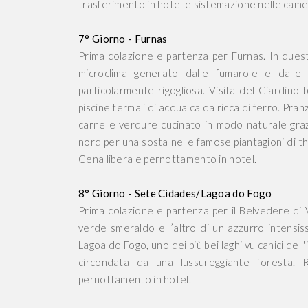
trasferimento in hotel e sistemazione nelle camer
7° Giorno - Furnas
Prima colazione e partenza per Furnas. In questa
microclima generato dalle fumarole e dalle
particolarmente rigogliosa. Visita del Giardino 
piscine termali di acqua calda ricca di ferro. Pra
carne e verdure cucinato in modo naturale graz
nord per una sosta nelle famose piantagioni di t
Cena libera e pernottamento in hotel.
8° Giorno - Sete Cidades/Lagoa do Fogo
Prima colazione e partenza per il Belvedere di 
verde smeraldo e l’altro di un azzurro intensis
Lagoa do Fogo, uno dei più bei laghi vulcanici dell
circondata da una lussureggiante foresta.
pernottamento in hotel.