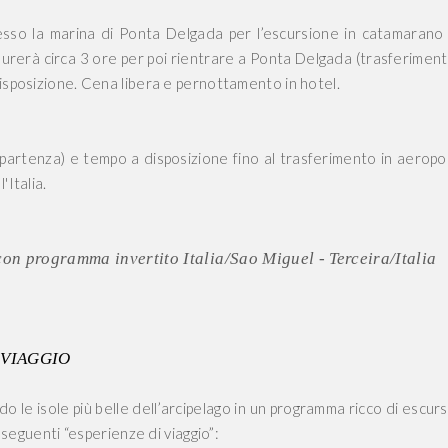
esso la marina di Ponta Delgada per l’escursione in catamarano
durerà circa 3 ore per poi rientrare a Ponta Delgada (trasferiment
disposizione. Cena libera e pernottamento in hotel.
 partenza) e tempo a disposizione fino al trasferimento in aeropo
'Italia.
r con programma invertito Italia/Sao Miguel - Terceira/Italia
 VIAGGIO
 le isole più belle dell’arcipelago in un programma ricco di escurs
e seguenti “esperienze di viaggio”: