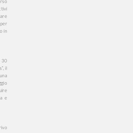
orso
tivi
nare
 per
o in
a 30
, il
 una
ggio
uire
na e
rivo