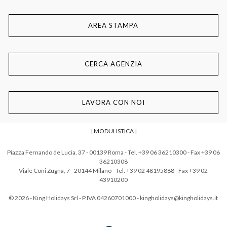
AREA STAMPA
CERCA AGENZIA
LAVORA CON NOI
|
MODULISTICA
|
Piazza Fernando de Lucia, 37 - 00139 Roma - Tel. +39 06 36210300 - Fax +39 06
36210308
Viale Coni Zugna, 7 - 20144 Milano - Tel. +39 02 48195888 - Fax +39 02
43910200
© 2026 - King Holidays Srl - P.IVA 04260701000 - kingholidays@kingholidays.it