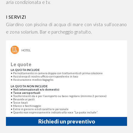
aria condizionata e tv.
I SERVIZI
Giardino con piscina di acqua di mare con vista sull’oceano
e zona solarium. Bar e parcheggio gratuito.
HOTEL
Le quote
LA QUOTA INCLUDE
• Pernottamento in camera doppia con trattamento di prima colazione
• Assistenza di nostro ufficio corrispondente in loco
• Assicurazione medico-bagaglio.
LA QUOTA NON INCLUDE
• Voli internazionali e/o domestici
• Tasse aeroportuali
• Trasferimenti da e per l’aeroporto su base regolare (minimo 2 persone)
• Bevande ai pasti
• Tasse locali
• Mance e facchinaggio
• Extra in genere e/o di carattere personale
• Quanto non espressamente indicato alla voce “La quota include”.
Richiedi un preventivo