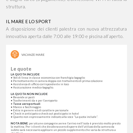
struttura.
IL MARE E LO SPORT
A disposizione dei clienti palestra con nuova attrezzatura
innovativa aperta dalle 7:00 alle 19:00 e piscina all’aperto.
VACANZE MARE
Le quote
LA QUOTA INCLUDE
• Voli di linea in classe economica con franchigia bagaglio
• Pernottamento in camera doppia con trattamento di prima colazione
• Assistenza di ufficio corrispondente in loco
• Assicurazione medico-bagaglio.
LA QUOTA NON INCLUDE
• Bevande ai pasti
• Trasferimenti da e per l’aeroporto
•
Tasse aeroportuali
• Mance e facchinaggio
• Extra in genere e/o di carattere personale
• Check in anticipato o check out posticipato in hotel
• Quanto non espressamente indicato alla voce “La quota include”.
NOTA BENE:
per alcune compagnie aeree l’arrivo nell’isola è previsto molto presto
la mattina. Per i clienti che desiderassero disporre dell’utilizzo della camera da
subito sarà necessario applicare un piccolo supplemento che varia da struttura a