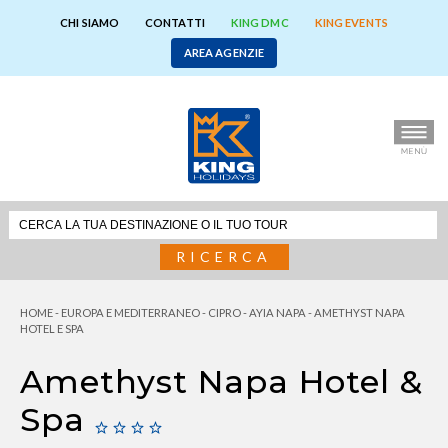
CHI SIAMO
CONTATTI
KING DMC
KING EVENTS
AREA AGENZIE
RICERCA
HOME
-
EUROPA E MEDITERRANEO
-
CIPRO
-
AYIA NAPA
-
AMETHYST NAPA
HOTEL E SPA
Amethyst Napa Hotel &
Spa