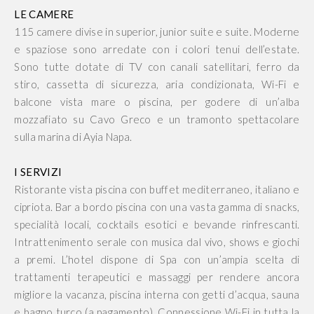
LE CAMERE
115 camere divise in superior, junior suite e suite. Moderne
e spaziose sono arredate con i colori tenui dell’estate.
Sono tutte dotate di TV con canali satellitari, ferro da
stiro, cassetta di sicurezza, aria condizionata, Wi-Fi e
balcone vista mare o piscina, per godere di un’alba
mozzafiato su Cavo Greco e un tramonto spettacolare
sulla marina di Ayia Napa.
I SERVIZI
Ristorante vista piscina con buffet mediterraneo, italiano e
cipriota. Bar a bordo piscina con una vasta gamma di snacks,
specialità locali, cocktails esotici e bevande rinfrescanti.
Intrattenimento serale con musica dal vivo, shows e giochi
a premi. L’hotel dispone di Spa con un’ampia scelta di
trattamenti terapeutici e massaggi per rendere ancora
migliore la vacanza, piscina interna con getti d’acqua, sauna
e bagno turco (a pagamento). Connessione Wi-Fi in tutta la