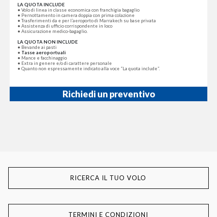
LA QUOTA INCLUDE
• Volo di linea in classe economica con franchigia bagaglio
• Pernottamento in camera doppia con prima colazione
• Trasferimenti da e per l’aeroporto di Marrakech su base privata
• Assistenza di ufficio corrispondente in loco
• Assicurazione medico-bagaglio.
LA QUOTA NON INCLUDE
• Bevande ai pasti
•
Tasse aeroportuali
• Mance e facchinaggio
• Extra in genere e/o di carattere personale
• Quanto non espressamente indicato alla voce “La quota include”.
Richiedi un preventivo
RICERCA IL TUO VOLO
TERMINI E CONDIZIONI