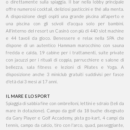
o direttamente sulla spiaggia. Il bar nella lobby principale
offre numerosi cocktail, deliziosi pasticcini e thé alla menta.
A disposizione degli ospiti una grande piscina all'aperto e
una piscina con gli scivoli d'acqua solo per bambini.
All'interno del resort un Casinò con più di 440 slot machine
e 44 tavoli da gioco. Benessere e relax nella SPA che
dispone di un autentico Hammam marocchino con sauna
fredda e calda, 19 cabine per i trattamenti, suite private
con jacuzzi per i rituali di coppia, parrucchiere e salone di
bellezza, sala fitness e lezioni di Pilates e Yoga. A
disposizione anche 3 miniclub gratuiti suddivisi per fasce
d'età dai 3 mesi ai 17 anni.
IL MARE E LO SPORT
Spiaggia di sabbia fine con ombrelloni, lettini e sdraio (teli da
mare in dotazione). Campo da golf da 18 buche disegnato
da Gary Player e Golf Accademy, pista go-kart, 4 campi da
tennis, campo da calcio, tiro con l'arco, quad, passeggiante,