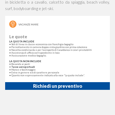
in bicicletta o a cavallo, calcetto da spiaggia, beach volley,
surf, bodyboarding e jet-ski.
VACANZE MARE
Le quote
LA QUOTA INCLUDE
• Voli di linea in classe economica con franchigia bagaglio
• Pernottamento in camera doppia vista giardino con prima colazione
• Navetta condivisa da e per l’aeroporto di Casablanca in orari prestabiliti
• Assistenza di ufficio corrispondente in loco
• Assicurazione medico-bagaglio.
LA QUOTA NON INCLUDE
• Bevande ai pasti
•
Tasse aeroportuali
• Mance e facchinaggio
• Extra in genere e/o di carattere personale
• Quanto non espressamente indicato alla voce “La quota include”.
Richiedi un preventivo